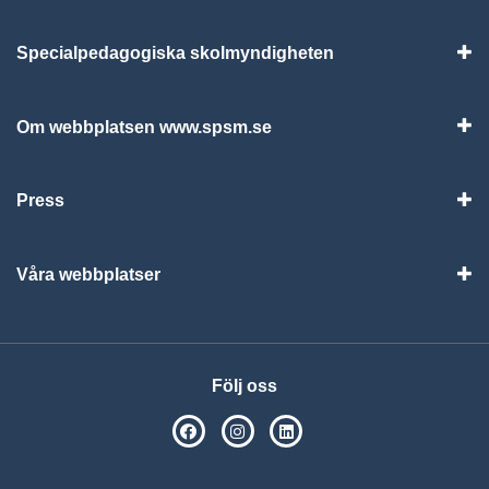
Specialpedagogiska skolmyndigheten
Vis
Om webbplatsen www.spsm.se
Vis
Press
Visa
Våra webbplatser
Visa
Följ oss
SPSM på Facebook
SPSM på Instagram
Följ oss på Linkedin