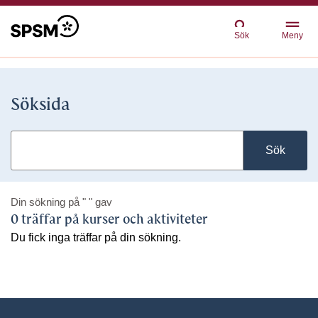
Sök
Meny
Söksida
Sök
Din sökning på
" "
gav
0 träffar på kurser och aktiviteter
Du fick inga träffar på din sökning.