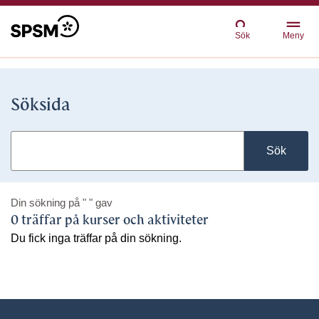
Sök
Meny
Söksida
Sök
Din sökning på
" "
gav
0 träffar på kurser och aktiviteter
Du fick inga träffar på din sökning.