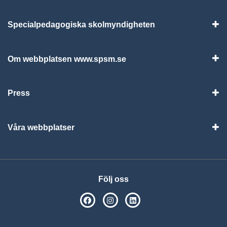
Specialpedagogiska skolmyndigheten
Vis
Om webbplatsen www.spsm.se
Vis
Press
Visa
Våra webbplatser
Visa
Följ oss
SPSM på Facebook
SPSM på Instagram
Följ oss på Linkedin