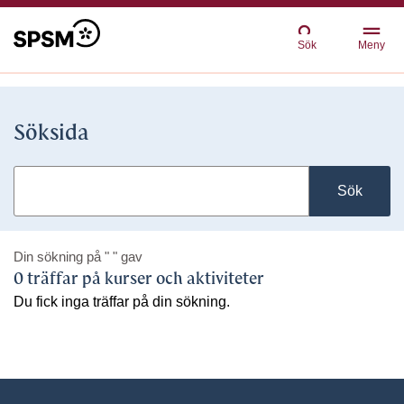
Sök
Meny
Söksida
Sök
Din sökning på
" "
gav
0 träffar på kurser och aktiviteter
Du fick inga träffar på din sökning.