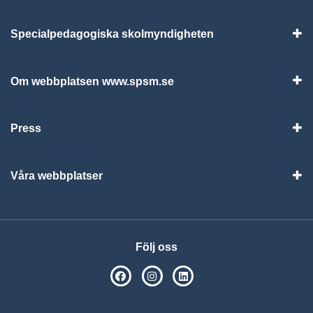
Specialpedagogiska skolmyndigheten
Vis
Om webbplatsen www.spsm.se
Vis
Press
Visa
Våra webbplatser
Visa
Följ oss
SPSM på Facebook
SPSM på Instagram
Följ oss på Linkedin