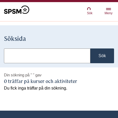
Sök
Meny
Söksida
Sök
Din sökning på
" "
gav
0 träffar på kurser och aktiviteter
Du fick inga träffar på din sökning.