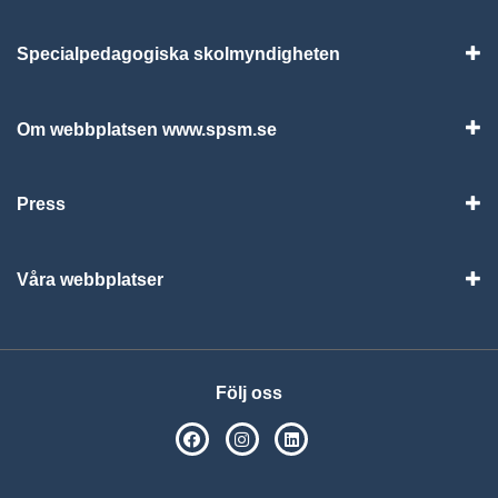
Specialpedagogiska skolmyndigheten
Vis
Om webbplatsen www.spsm.se
Vis
Press
Visa
Våra webbplatser
Visa
Följ oss
SPSM på Facebook
SPSM på Instagram
Följ oss på Linkedin