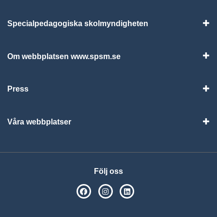
Specialpedagogiska skolmyndigheten
Vis
Om webbplatsen www.spsm.se
Vis
Press
Visa
Våra webbplatser
Visa
Följ oss
SPSM på Facebook
SPSM på Instagram
Följ oss på Linkedin