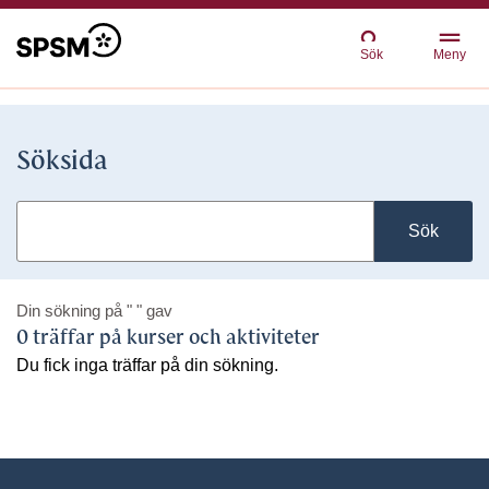
Sök
Meny
Söksida
Sök
Din sökning på
" "
gav
0 träffar på kurser och aktiviteter
Du fick inga träffar på din sökning.