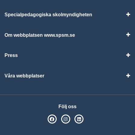
Specialpedagogiska skolmyndigheten
Vis
Om webbplatsen www.spsm.se
Vis
Press
Visa
Våra webbplatser
Visa
Följ oss
SPSM på Facebook
SPSM på Instagram
Följ oss på Linkedin