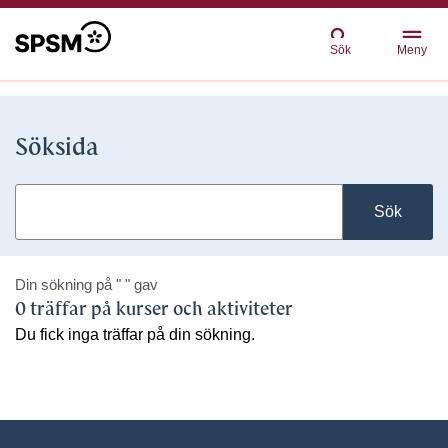
Sök
Meny
Söksida
Sök
Din sökning på
" "
gav
0 träffar på kurser och aktiviteter
Du fick inga träffar på din sökning.