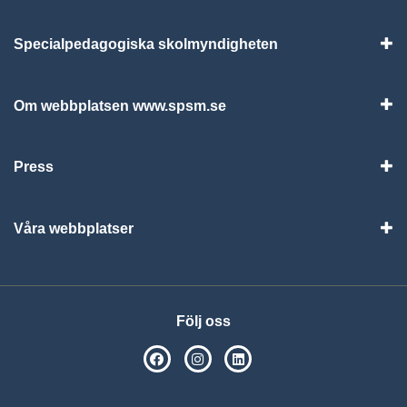
Specialpedagogiska skolmyndigheten
Vis
Om webbplatsen www.spsm.se
Vis
Press
Visa
Våra webbplatser
Visa
Följ oss
SPSM på Facebook
SPSM på Instagram
Följ oss på Linkedin