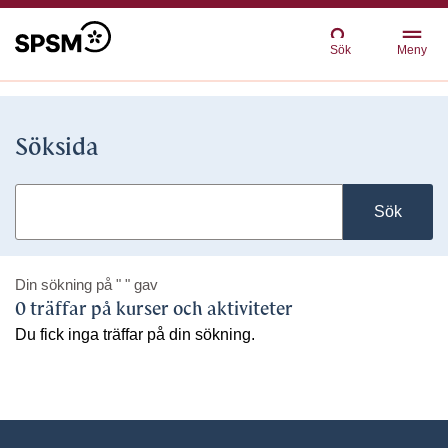
Sök
Meny
Söksida
Sök
Din sökning på
" "
gav
0 träffar på kurser och aktiviteter
Du fick inga träffar på din sökning.