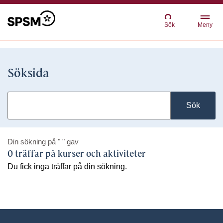
Sök
Meny
Söksida
Sök
Din sökning på
" "
gav
0 träffar på kurser och aktiviteter
Du fick inga träffar på din sökning.