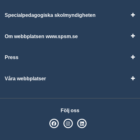
Specialpedagogiska skolmyndigheten
Vis
Om webbplatsen www.spsm.se
Vis
Press
Visa
Våra webbplatser
Visa
Följ oss
SPSM på Facebook
SPSM på Instagram
Följ oss på Linkedin