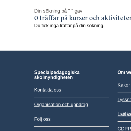
Din sökning på
" "
gav
0 träffar på kurser och aktivitete
Du fick inga träffar på din sökning.
Specialpedagogiska
Om we
skolmyndigheten
Kakor 
Kontakta oss
Lyssn
Organisation och uppdrag
Lättlä
Följ oss
GDPR,