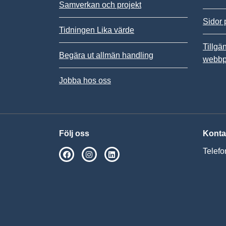
Samverkan och projekt
Sidor 
Tidningen Lika värde
Tillgä
Begära ut allmän handling
webbp
Jobba hos oss
Följ oss
Konta
Telefo
SPSM på Facebook
SPSM på Instagram
Följ oss på Linkedin