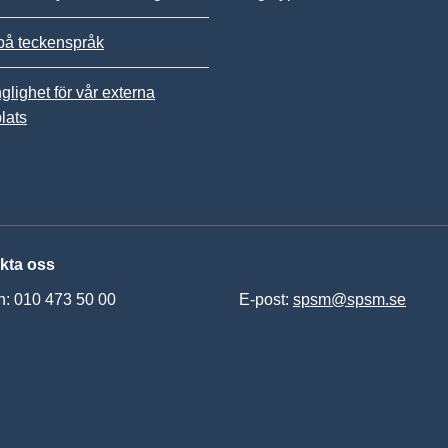
på teckenspråk
nglighet för vår externa
lats
kta oss
n: 010 473 50 00
E-post:
spsm@spsm.se