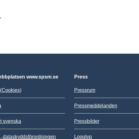
r
bbplatsen www.spsm.se
Press
(Cookies)
Pressrum
a
Pressmeddelanden
st svenska
Pressbilder
 dataskyddsförordningen
Logotyp