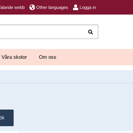
Talande webb
Other languages
Logga in
Sök
Våra skolor
Om oss
ök