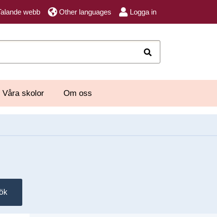
Talande webb
Other languages
Logga in
Sök
Våra skolor
Om oss
ök