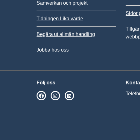
Samverkan och projekt
Sidor 
Tidningen Lika värde
Tillgä
Begära ut allmän handling
webbp
Jobba hos oss
Följ oss
Konta
Telefo
SPSM på Facebook
SPSM på Instagram
Följ oss på Linkedin