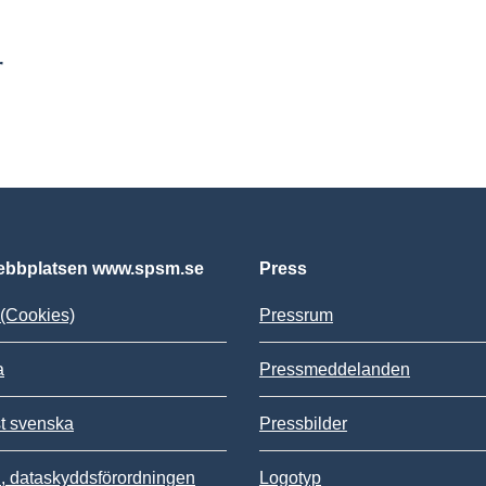
r
bbplatsen www.spsm.se
Press
(Cookies)
Pressrum
a
Pressmeddelanden
st svenska
Pressbilder
 dataskyddsförordningen
Logotyp