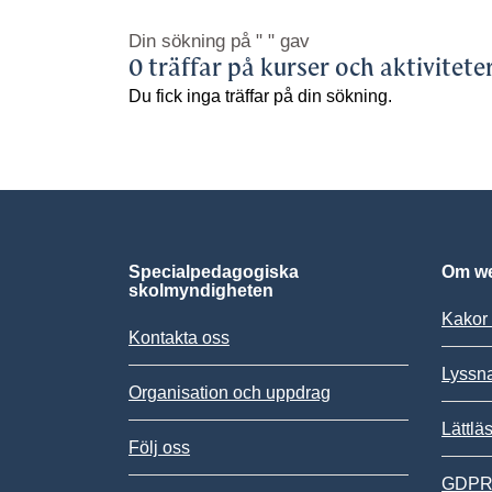
Din sökning på
" "
gav
0 träffar på kurser och aktivitete
Du fick inga träffar på din sökning.
Specialpedagogiska
Om we
skolmyndigheten
Kakor 
Kontakta oss
Lyssn
Organisation och uppdrag
Lättlä
Följ oss
GDPR,