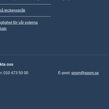
på teckenspråk
nglighet för vår externa
lats
kta oss
n: 010 473 50 00
E-post:
spsm@spsm.se