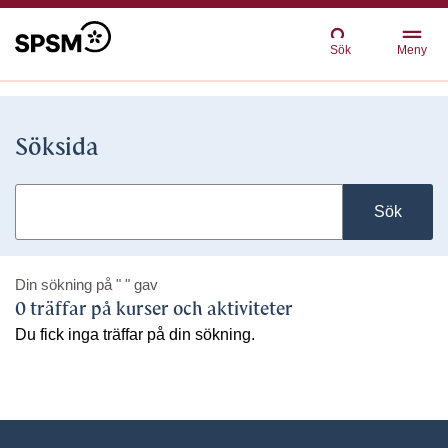
Sök
Meny
Söksida
Sök
Din sökning på
" "
gav
0 träffar på kurser och aktiviteter
Du fick inga träffar på din sökning.