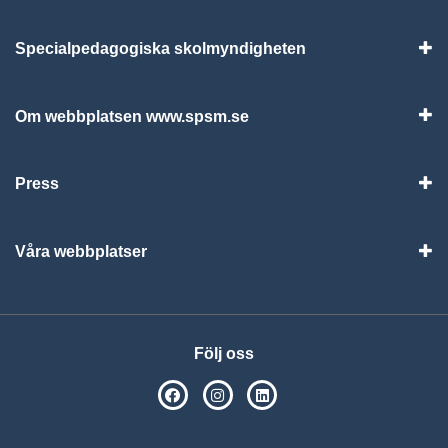
Specialpedagogiska skolmyndigheten
Vis
Om webbplatsen www.spsm.se
Vis
Press
Visa
Våra webbplatser
Visa
Följ oss
SPSM på Facebook
SPSM på Instagram
Följ oss på Linkedin