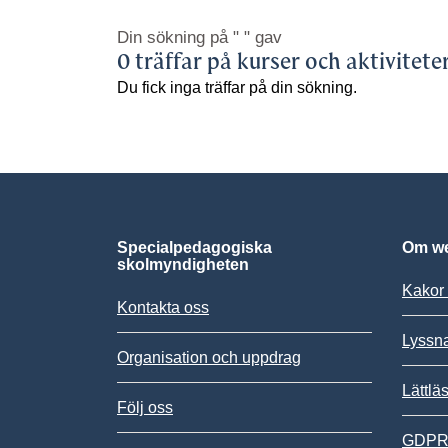
Din sökning på
" "
gav
0 träffar på kurser och aktivitete
Du fick inga träffar på din sökning.
Specialpedagogiska
Om we
skolmyndigheten
Kakor 
Kontakta oss
Lyssn
Organisation och uppdrag
Lättlä
Följ oss
GDPR,