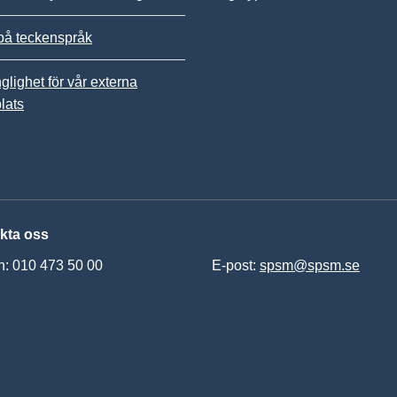
på teckenspråk
nglighet för vår externa
lats
kta oss
n: 010 473 50 00
E-post:
spsm@spsm.se