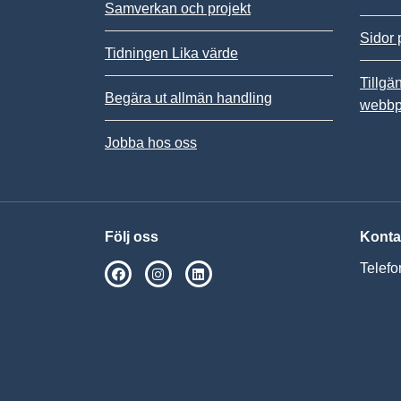
Samverkan och projekt
Sidor 
Tidningen Lika värde
Tillgä
Begära ut allmän handling
webbp
Jobba hos oss
Följ oss
Konta
Telefo
SPSM på Facebook
SPSM på Instagram
Följ oss på Linkedin