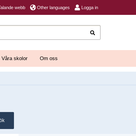
Talande webb
Other languages
Logga in
Sök
Våra skolor
Om oss
ök