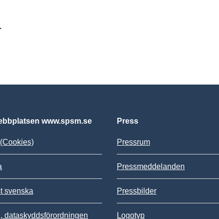
r
bbplatsen www.spsm.se
Press
(Cookies)
Pressrum
a
Pressmeddelanden
st svenska
Pressbilder
 dataskyddsförordningen
Logotyp