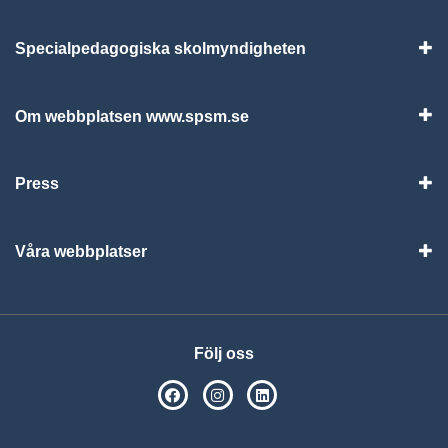
Specialpedagogiska skolmyndigheten
Vis
Om webbplatsen www.spsm.se
Vis
Press
Visa
Våra webbplatser
Visa
Följ oss
SPSM på Facebook
SPSM på Instagram
Följ oss på Linkedin