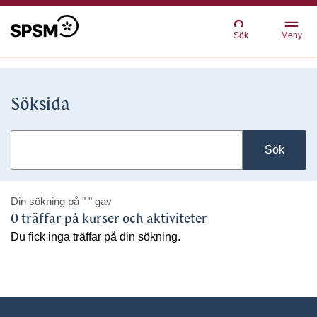
Sök
Meny
Söksida
Sök
Din sökning på
" "
gav
0 träffar på kurser och aktiviteter
Du fick inga träffar på din sökning.