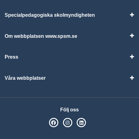
Specialpedagogiska skolmyndigheten
Vis
Om webbplatsen www.spsm.se
Vis
Press
Visa
Våra webbplatser
Visa
Följ oss
SPSM på Facebook
SPSM på Instagram
Följ oss på Linkedin