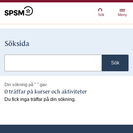
Sök
Meny
Söksida
Sök
Din sökning på
" "
gav
0 träffar på kurser och aktiviteter
Du fick inga träffar på din sökning.