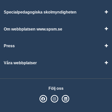
Specialpedagogiska skolmyndigheten
Vis
Om webbplatsen www.spsm.se
Vis
Press
Visa
Våra webbplatser
Visa
Följ oss
SPSM på Facebook
SPSM på Instagram
Följ oss på Linkedin