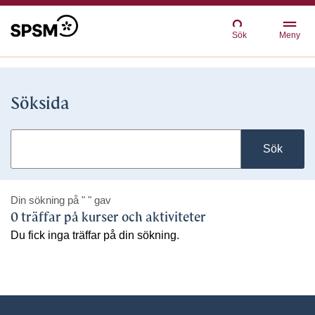
Sök
Meny
Söksida
Sök
Din sökning på
" "
gav
0 träffar på kurser och aktiviteter
Du fick inga träffar på din sökning.