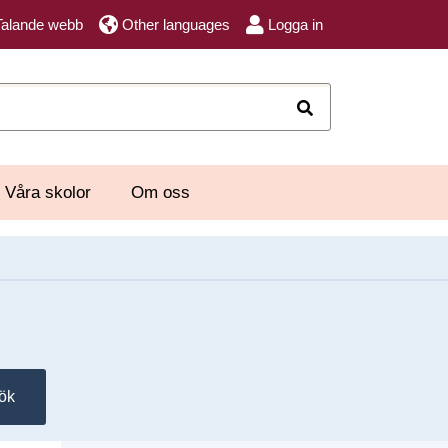
Talande webb
Other languages
Logga in
Sök
Våra skolor
Om oss
ök