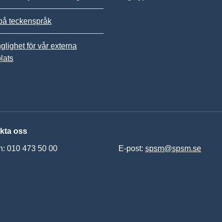
på teckenspråk
nglighet för vår externa
lats
kta oss
n: 010 473 50 00
E-post:
spsm@spsm.se