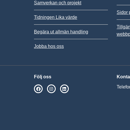
Samverkan och projekt
Sidor 
Tidningen Lika värde
Tillgä
Begära ut allmän handling
webbp
Jobba hos oss
Följ oss
Konta
Telefo
SPSM på Facebook
SPSM på Instagram
Följ oss på Linkedin