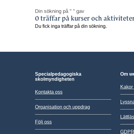
Din sökning på
" "
gav
0 träffar på kurser och aktivitete
Du fick inga träffar på din sökning.
Specialpedagogiska
Om we
skolmyndigheten
Kakor 
Kontakta oss
Lyssn
Organisation och uppdrag
Lättlä
Följ oss
GDPR,