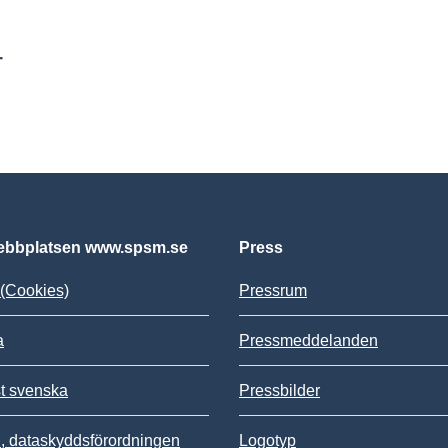
r
bbplatsen www.spsm.se
Press
(Cookies)
Pressrum
a
Pressmeddelanden
st svenska
Pressbilder
 dataskyddsförordningen
Logotyp