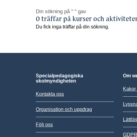
Din sökning på
" "
gav
0 träffar på kurser och aktivitete
Du fick inga träffar på din sökning.
Specialpedagogiska
Om we
skolmyndigheten
Kakor 
Kontakta oss
Lyssn
Organisation och uppdrag
Lättlä
Följ oss
GDPR,