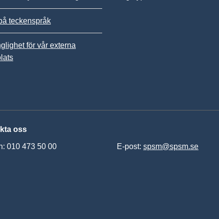
på teckenspråk
nglighet för vår externa
lats
kta oss
n: 010 473 50 00
E-post:
spsm@spsm.se