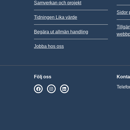
Samverkan och projekt
Sidor 
Tidningen Lika värde
Tillgä
Begära ut allmän handling
webbp
Jobba hos oss
Följ oss
Konta
Telefo
SPSM på Facebook
SPSM på Instagram
Följ oss på Linkedin