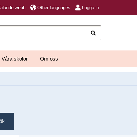
Talande webb
Other languages
Logga in
Sök
Våra skolor
Om oss
ök