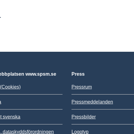
r
bbplatsen www.spsm.se
Press
(Cookies)
Pressrum
a
Pressmeddelanden
st svenska
Pressbilder
 dataskyddsförordningen
Logotyp