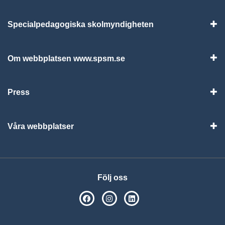
Specialpedagogiska skolmyndigheten
Vis
Om webbplatsen www.spsm.se
Vis
Press
Visa
Våra webbplatser
Visa
Följ oss
SPSM på Facebook
SPSM på Instagram
Följ oss på Linkedin