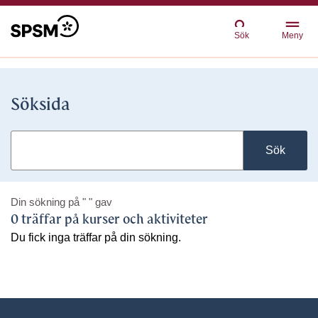
Sök
Meny
Söksida
Sök
Din sökning på
" "
gav
0 träffar på kurser och aktiviteter
Du fick inga träffar på din sökning.