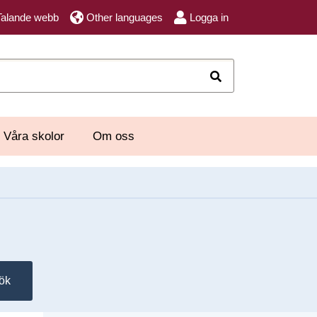
Talande webb
Other languages
Logga in
Sök
Våra skolor
Om oss
ök