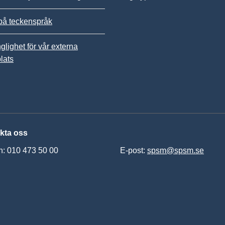
på teckenspråk
nglighet för vår externa
lats
kta oss
n: 010 473 50 00
E-post:
spsm@spsm.se