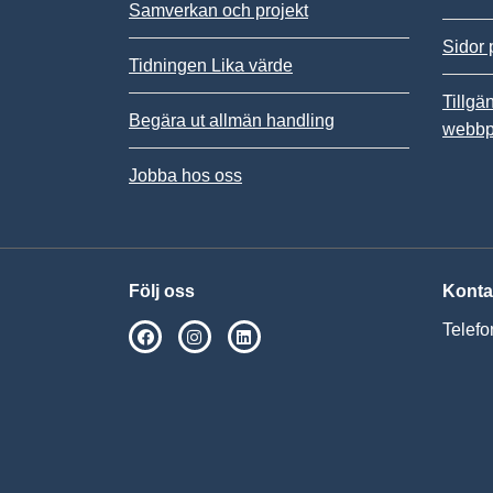
Samverkan och projekt
Sidor 
Tidningen Lika värde
Tillgä
Begära ut allmän handling
webbp
Jobba hos oss
Följ oss
Konta
Telefo
SPSM på Facebook
SPSM på Instagram
Följ oss på Linkedin