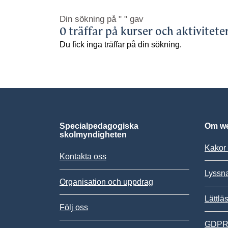
Din sökning på
" "
gav
0 träffar på kurser och aktivitete
Du fick inga träffar på din sökning.
Specialpedagogiska
Om we
skolmyndigheten
Kakor 
Kontakta oss
Lyssn
Organisation och uppdrag
Lättlä
Följ oss
GDPR,