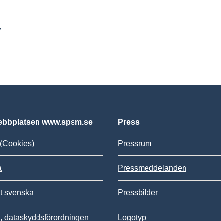
r
bbplatsen www.spsm.se
Press
(Cookies)
Pressrum
a
Pressmeddelanden
st svenska
Pressbilder
 dataskyddsförordningen
Logotyp