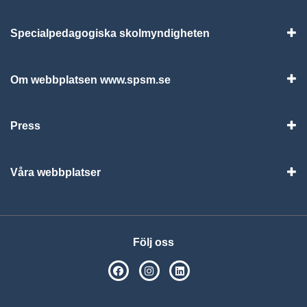
Specialpedagogiska skolmyndigheten
Vis
Om webbplatsen www.spsm.se
Vis
Press
Visa
Våra webbplatser
Visa
Följ oss
SPSM på Facebook
SPSM på Instagram
Följ oss på Linkedin