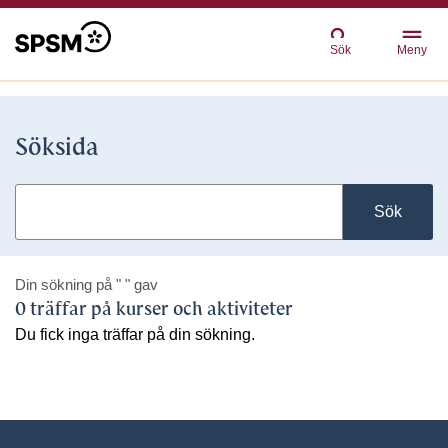
Sök
Meny
Söksida
Sök
Din sökning på
" "
gav
0 träffar på kurser och aktiviteter
Du fick inga träffar på din sökning.