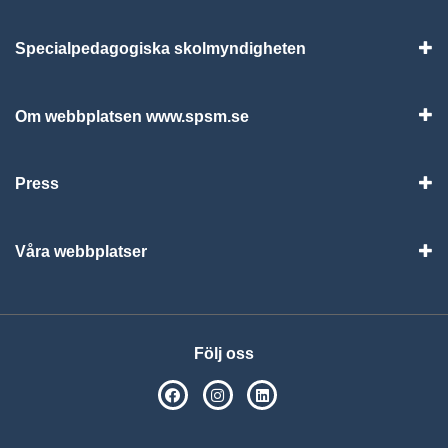
Specialpedagogiska skolmyndigheten
Vis
Om webbplatsen www.spsm.se
Vis
Press
Visa
Våra webbplatser
Visa
Följ oss
SPSM på Facebook
SPSM på Instagram
Följ oss på Linkedin