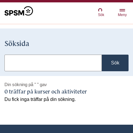
Sök
Meny
Söksida
Sök
Din sökning på
" "
gav
0 träffar på kurser och aktiviteter
Du fick inga träffar på din sökning.