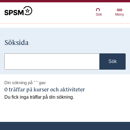
Sök
Meny
Söksida
Sök
Din sökning på
" "
gav
0 träffar på kurser och aktiviteter
Du fick inga träffar på din sökning.