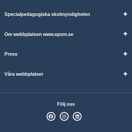
Specialpedagogiska skolmyndigheten
Vis
Om webbplatsen www.spsm.se
Vis
Press
Visa
Våra webbplatser
Visa
Följ oss
SPSM på Facebook
SPSM på Instagram
Följ oss på Linkedin