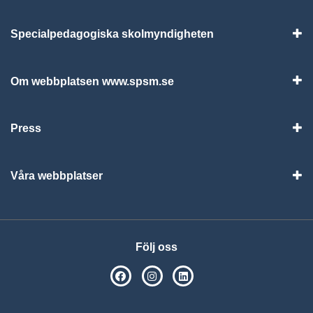
Specialpedagogiska skolmyndigheten
Vis
Om webbplatsen www.spsm.se
Vis
Press
Visa
Våra webbplatser
Visa
Följ oss
SPSM på Facebook
SPSM på Instagram
Följ oss på Linkedin