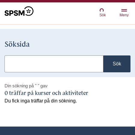
Sök
Meny
Söksida
Sök
Din sökning på
" "
gav
0 träffar på kurser och aktiviteter
Du fick inga träffar på din sökning.