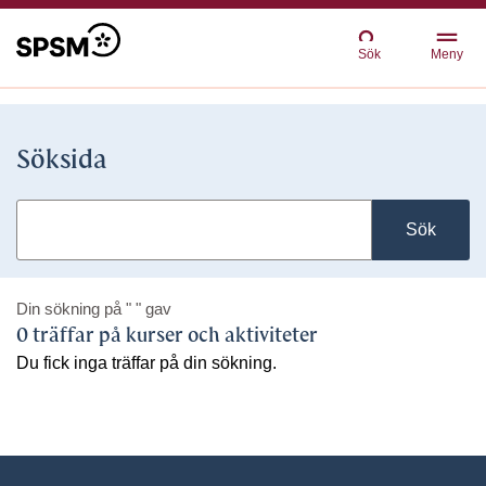
Sök
Meny
Söksida
Sök
Din sökning på
" "
gav
0 träffar på kurser och aktiviteter
Du fick inga träffar på din sökning.