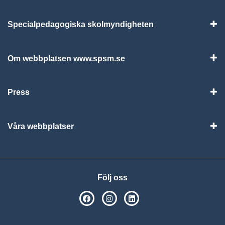
Specialpedagogiska skolmyndigheten
Vis
Om webbplatsen www.spsm.se
Vis
Press
Visa
Våra webbplatser
Visa
Följ oss
SPSM på Facebook
SPSM på Instagram
Följ oss på Linkedin