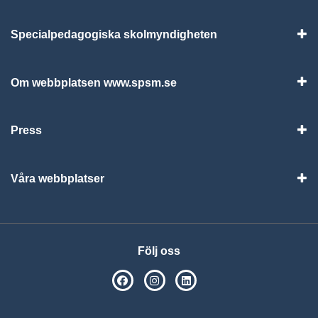
Specialpedagogiska skolmyndigheten
Vis
Om webbplatsen www.spsm.se
Vis
Press
Visa
Våra webbplatser
Visa
Följ oss
SPSM på Facebook
SPSM på Instagram
Följ oss på Linkedin