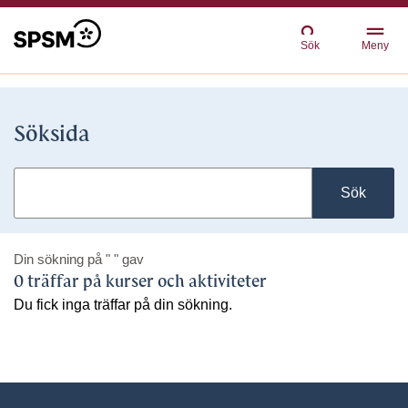
Sök
Meny
Söksida
Sök
Din sökning på
" "
gav
0 träffar på kurser och aktiviteter
Du fick inga träffar på din sökning.