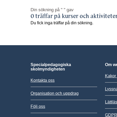
Din sökning på
" "
gav
0 träffar på kurser och aktivitete
Du fick inga träffar på din sökning.
Specialpedagogiska
Om we
skolmyndigheten
Kakor 
Kontakta oss
Lyssn
Organisation och uppdrag
Lättlä
Följ oss
GDPR,