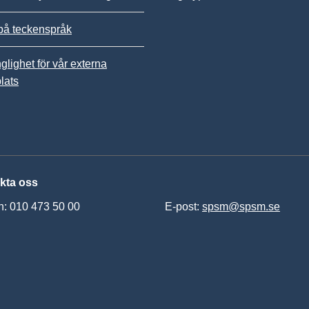
på teckenspråk
nglighet för vår externa
lats
kta oss
n: 010 473 50 00
E-post:
spsm@spsm.se