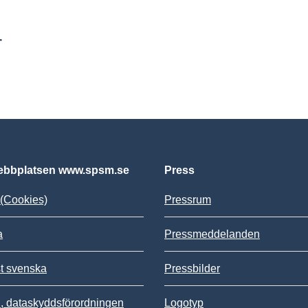
r
bbplatsen www.spsm.se
Press
(Cookies)
Pressrum
a
Pressmeddelanden
st svenska
Pressbilder
 dataskyddsförordningen
Logotyp