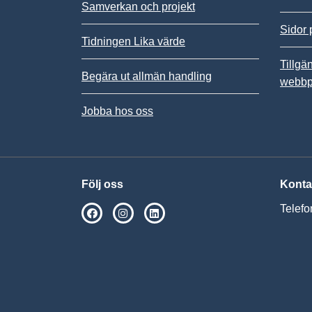
Samverkan och projekt
Sidor 
Tidningen Lika värde
Tillgä
Begära ut allmän handling
webbp
Jobba hos oss
Följ oss
Konta
Telefo
SPSM på Facebook
SPSM på Instagram
Följ oss på Linkedin