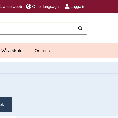
Talande webb
Other languages
Logga in
Sök
Våra skolor
Om oss
ök