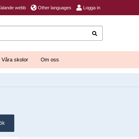
Talande webb
Other languages
Logga in
Sök
Våra skolor
Om oss
ök