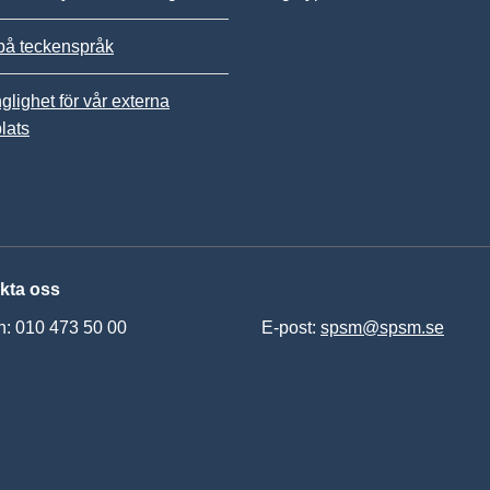
på teckenspråk
nglighet för vår externa
lats
kta oss
n: 010 473 50 00
E-post:
spsm@spsm.se