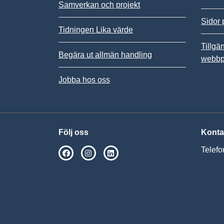
Samverkan och projekt
Sidor 
Tidningen Lika värde
Tillgä
Begära ut allmän handling
webbp
Jobba hos oss
Följ oss
Konta
Telefo
SPSM på Facebook
SPSM på Instagram
Följ oss på Linkedin