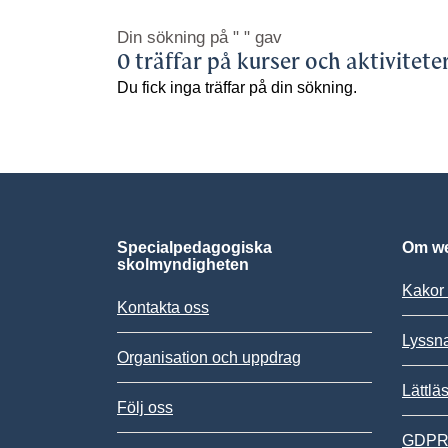
Din sökning på
" "
gav
0 träffar på kurser och aktivitete
Du fick inga träffar på din sökning.
Specialpedagogiska
Om we
skolmyndigheten
Kakor 
Kontakta oss
Lyssn
Organisation och uppdrag
Lättlä
Följ oss
GDPR,