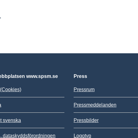
r
bbplatsen www.spsm.se
Press
(Cookies)
Pressrum
a
Pressmeddelanden
st svenska
Pressbilder
 dataskyddsförordningen
Logotyp