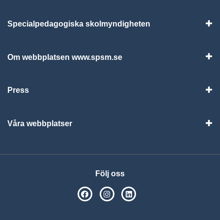
Specialpedagogiska skolmyndigheten
Vis
Om webbplatsen www.spsm.se
Vis
Press
Visa
Våra webbplatser
Visa
Följ oss
SPSM på Facebook
SPSM på Instagram
Följ oss på Linkedin