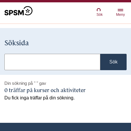
Sök
Meny
Söksida
Sök
Din sökning på
" "
gav
0 träffar på kurser och aktiviteter
Du fick inga träffar på din sökning.