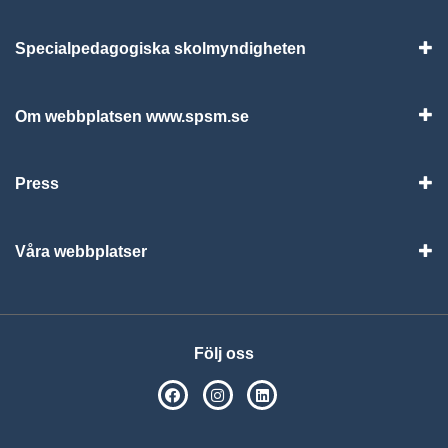
Specialpedagogiska skolmyndigheten
Vis
Om webbplatsen www.spsm.se
Vis
Press
Visa
Våra webbplatser
Visa
Följ oss
SPSM på Facebook
SPSM på Instagram
Följ oss på Linkedin