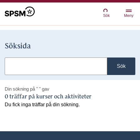
Sök
Meny
Söksida
Sök
Din sökning på
" "
gav
0 träffar på kurser och aktiviteter
Du fick inga träffar på din sökning.