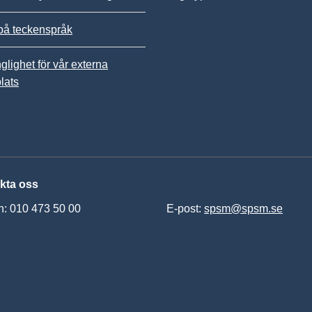
på teckenspråk
nglighet för vår externa
lats
kta oss
n: 010 473 50 00
E-post:
spsm@spsm.se