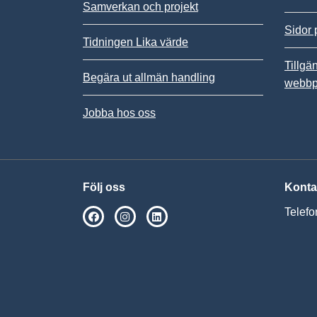
Samverkan och projekt
Sidor 
Tidningen Lika värde
Tillgä
Begära ut allmän handling
webbp
Jobba hos oss
Följ oss
Konta
Telefo
SPSM på Facebook
SPSM på Instagram
Följ oss på Linkedin