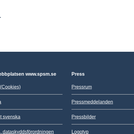
r
bbplatsen www.spsm.se
Press
(Cookies)
Pressrum
a
Pressmeddelanden
st svenska
Pressbilder
 dataskyddsförordningen
Logotyp