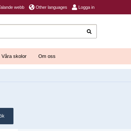
Talande webb
Other languages
Logga in
Sök
Våra skolor
Om oss
ök