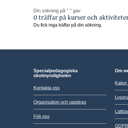
Din sökning på
" "
gav
0 träffar på kurser och aktivitete
Du fick inga träffar på din sökning.
Specialpedagogiska
Om we
skolmyndigheten
Kakor 
Kontakta oss
Lyssn
Organisation och uppdrag
Lättlä
Följ oss
GDPR,