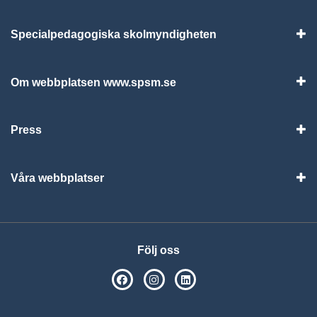
Specialpedagogiska skolmyndigheten
Vis
Om webbplatsen www.spsm.se
Vis
Press
Visa
Våra webbplatser
Visa
Följ oss
SPSM på Facebook
SPSM på Instagram
Följ oss på Linkedin