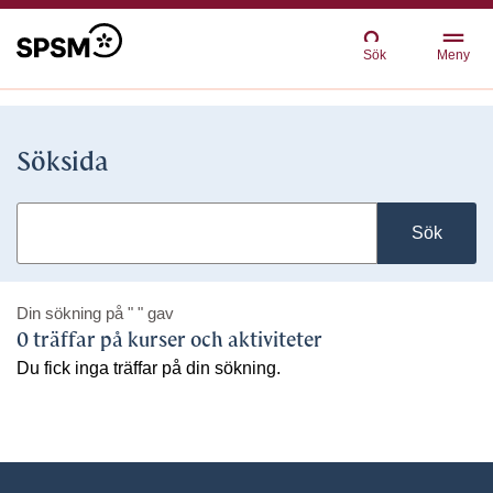
Sök
Meny
Söksida
Sök
Din sökning på
" "
gav
0 träffar på kurser och aktiviteter
Du fick inga träffar på din sökning.