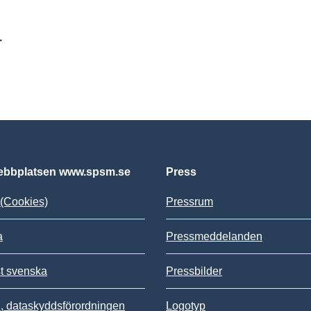
r
bbplatsen www.spsm.se
Press
(Cookies)
Pressrum
a
Pressmeddelanden
st svenska
Pressbilder
 dataskyddsförordningen
Logotyp