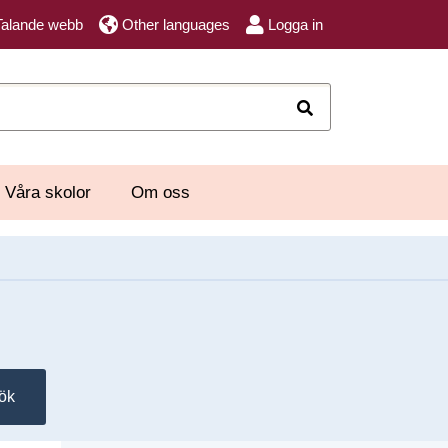
Talande webb
Other languages
Logga in
Sök
Våra skolor
Om oss
ök