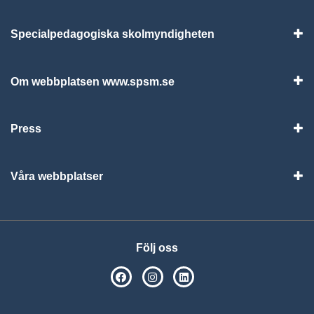
Specialpedagogiska skolmyndigheten
Vis
Om webbplatsen www.spsm.se
Vis
Press
Visa
Våra webbplatser
Visa
Följ oss
SPSM på Facebook
SPSM på Instagram
Följ oss på Linkedin