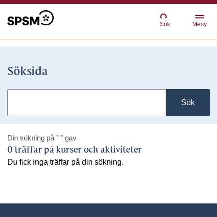
Sök
Meny
Söksida
Sök
Din sökning på
" "
gav
0 träffar på kurser och aktiviteter
Du fick inga träffar på din sökning.