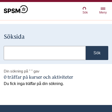
Sök
Meny
Söksida
Sök
Din sökning på
" "
gav
0 träffar på kurser och aktiviteter
Du fick inga träffar på din sökning.