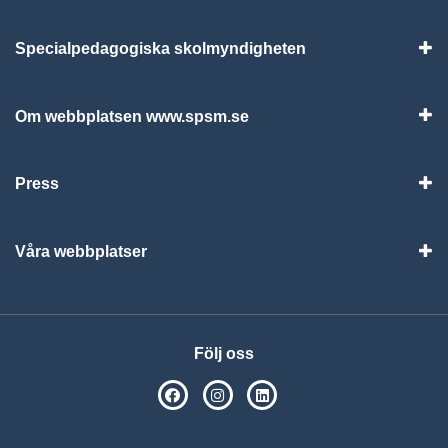
Specialpedagogiska skolmyndigheten
Vis
Om webbplatsen www.spsm.se
Vis
Press
Visa
Våra webbplatser
Visa
Följ oss
SPSM på Facebook
SPSM på Instagram
Följ oss på Linkedin