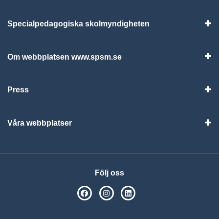
Specialpedagogiska skolmyndigheten
Vis
Om webbplatsen www.spsm.se
Vis
Press
Visa
Våra webbplatser
Visa
Följ oss
SPSM på Facebook
SPSM på Instagram
Följ oss på Linkedin