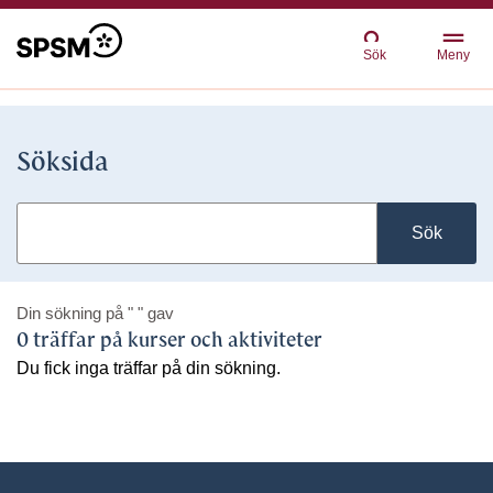
Sök
Meny
Söksida
Sök
Din sökning på
" "
gav
0 träffar på kurser och aktiviteter
Du fick inga träffar på din sökning.