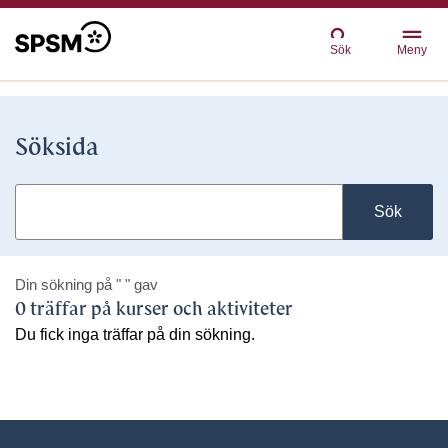
Sök
Meny
Söksida
Sök
Din sökning på
" "
gav
0 träffar på kurser och aktiviteter
Du fick inga träffar på din sökning.