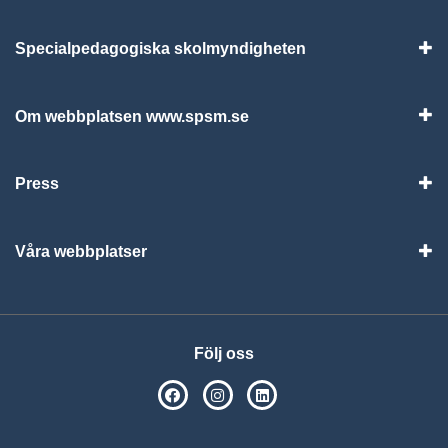
Specialpedagogiska skolmyndigheten
Vis
Om webbplatsen www.spsm.se
Vis
Press
Visa
Våra webbplatser
Visa
Följ oss
SPSM på Facebook
SPSM på Instagram
Följ oss på Linkedin