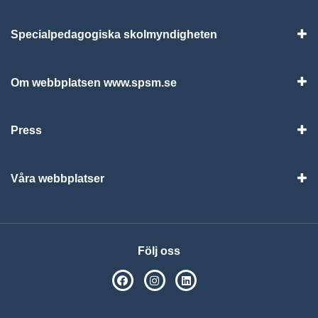
Specialpedagogiska skolmyndigheten
Vis
Om webbplatsen www.spsm.se
Vis
Press
Visa
Våra webbplatser
Visa
Följ oss
SPSM på Facebook
SPSM på Instagram
Följ oss på Linkedin