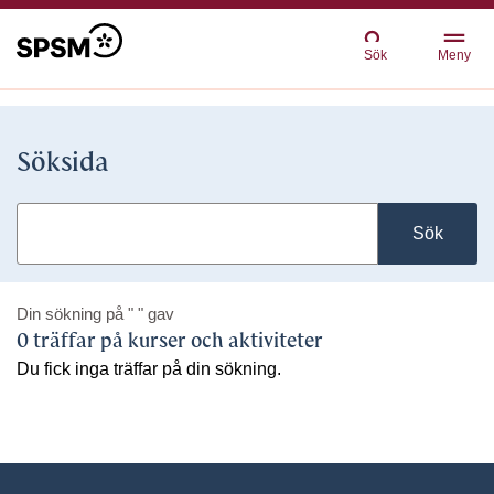
Sök
Meny
Söksida
Sök
Din sökning på
" "
gav
0 träffar på kurser och aktiviteter
Du fick inga träffar på din sökning.