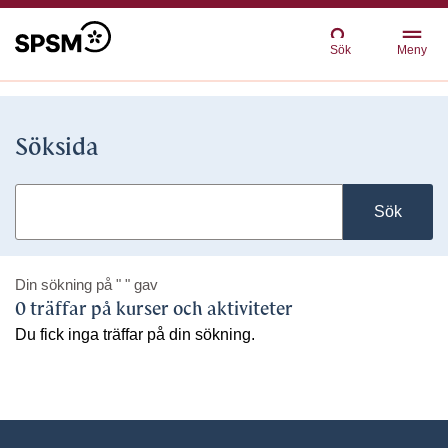
Sök
Meny
Söksida
Sök
Din sökning på
" "
gav
0 träffar på kurser och aktiviteter
Du fick inga träffar på din sökning.