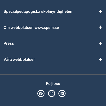
Specialpedagogiska skolmyndigheten
Vis
Om webbplatsen www.spsm.se
Vis
Press
Visa
Våra webbplatser
Visa
Följ oss
SPSM på Facebook
SPSM på Instagram
Följ oss på Linkedin