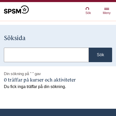
Sök
Meny
Söksida
Sök
Din sökning på
" "
gav
0 träffar på kurser och aktiviteter
Du fick inga träffar på din sökning.