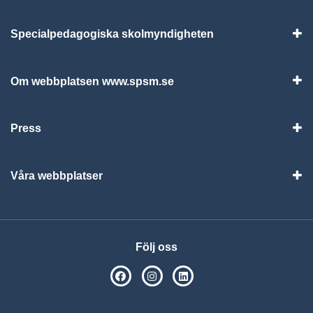
Specialpedagogiska skolmyndigheten
Vis
Om webbplatsen www.spsm.se
Vis
Press
Visa
Våra webbplatser
Visa
Följ oss
SPSM på Facebook
SPSM på Instagram
Följ oss på Linkedin