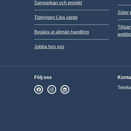
Samverkan och projekt
Sidor 
Tidningen Lika värde
Tillgä
Begära ut allmän handling
webbp
Jobba hos oss
Följ oss
Konta
Telefo
SPSM på Facebook
SPSM på Instagram
Följ oss på Linkedin