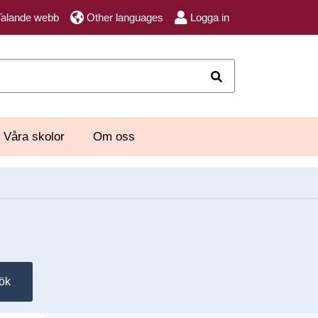
Talande webb
Other languages
Logga in
Sök
Våra skolor
Om oss
ök