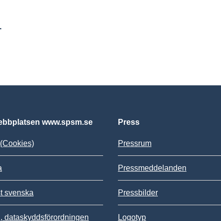
r
bbplatsen www.spsm.se
Press
(Cookies)
Pressrum
a
Pressmeddelanden
st svenska
Pressbilder
 dataskyddsförordningen
Logotyp