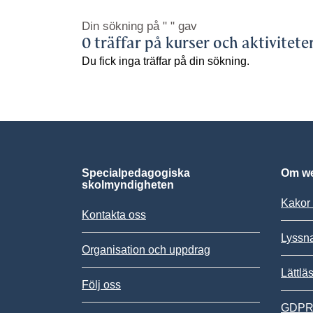
Din sökning på
" "
gav
0 träffar på kurser och aktivitete
Du fick inga träffar på din sökning.
Specialpedagogiska
Om we
skolmyndigheten
Kakor 
Kontakta oss
Lyssn
Organisation och uppdrag
Lättlä
Följ oss
GDPR,