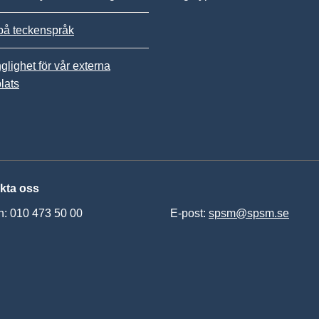
på teckenspråk
nglighet för vår externa
lats
kta oss
n: 010 473 50 00
E-post:
spsm@spsm.se