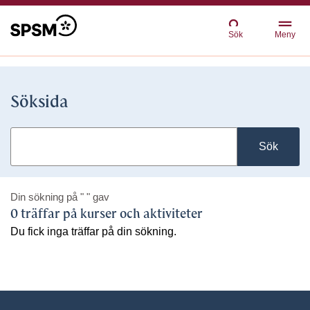
Sök
Meny
Söksida
Sök
Din sökning på
" "
gav
0 träffar på kurser och aktiviteter
Du fick inga träffar på din sökning.