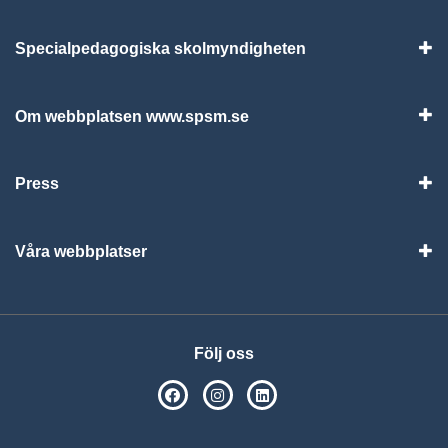
Specialpedagogiska skolmyndigheten
Vis
Om webbplatsen www.spsm.se
Vis
Press
Visa
Våra webbplatser
Visa
Följ oss
SPSM på Facebook
SPSM på Instagram
Följ oss på Linkedin