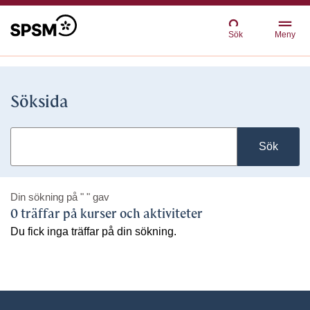
Sök
Meny
Söksida
Sök
Din sökning på
" "
gav
0 träffar på kurser och aktiviteter
Du fick inga träffar på din sökning.