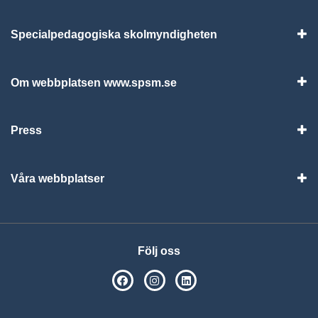
Specialpedagogiska skolmyndigheten
Vis
Om webbplatsen www.spsm.se
Vis
Press
Visa
Våra webbplatser
Visa
Följ oss
SPSM på Facebook
SPSM på Instagram
Följ oss på Linkedin