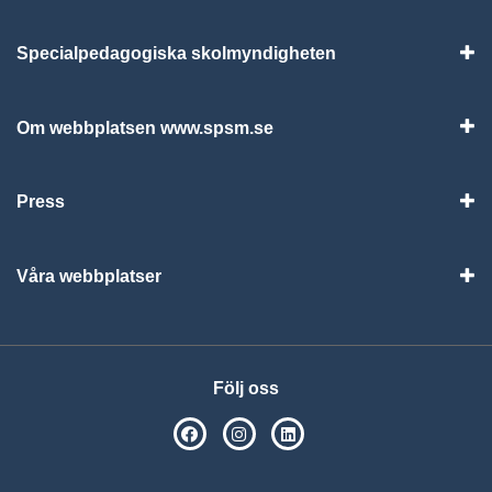
Specialpedagogiska skolmyndigheten
Vis
Om webbplatsen www.spsm.se
Vis
Press
Visa
Våra webbplatser
Visa
Följ oss
SPSM på Facebook
SPSM på Instagram
Följ oss på Linkedin