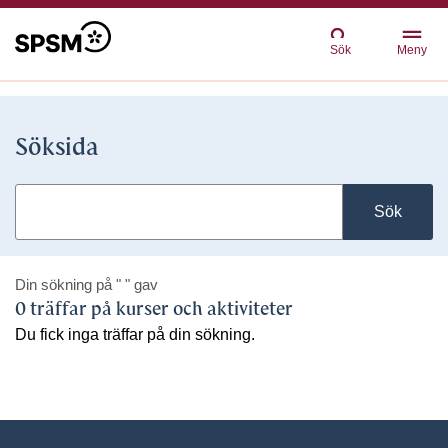
Sök
Meny
Söksida
Sök
Din sökning på
" "
gav
0 träffar på kurser och aktiviteter
Du fick inga träffar på din sökning.