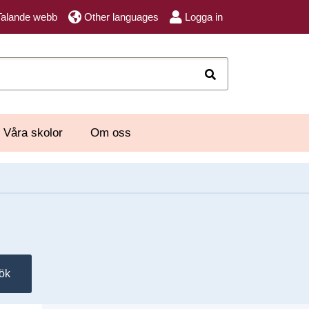
Talande webb
Other languages
Logga in
Sök
Våra skolor
Om oss
ök