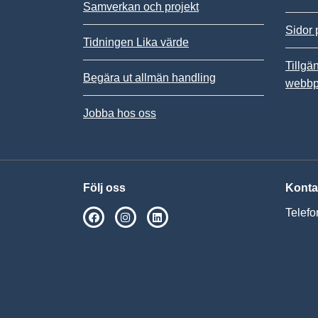
Samverkan och projekt
Sidor 
Tidningen Lika värde
Tillgä
Begära ut allmän handling
webbp
Jobba hos oss
Följ oss
Konta
Telefo
SPSM på Facebook
SPSM på Instagram
Följ oss på Linkedin