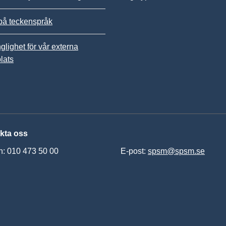
på teckenspråk
nglighet för vår externa
lats
kta oss
n: 010 473 50 00
E-post:
spsm@spsm.se