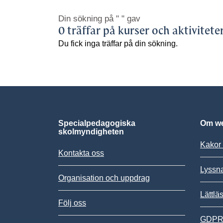
Din sökning på
" "
gav
0 träffar på kurser och aktivitete
Du fick inga träffar på din sökning.
Specialpedagogiska
Om we
skolmyndigheten
Kakor 
Kontakta oss
Lyssn
Organisation och uppdrag
Lättlä
Följ oss
GDPR,