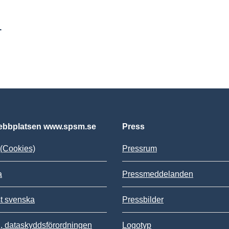
r
bbplatsen www.spsm.se
Press
(Cookies)
Pressrum
a
Pressmeddelanden
st svenska
Pressbilder
 dataskyddsförordningen
Logotyp