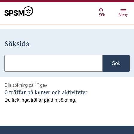
Sök
Meny
Söksida
Sök
Din sökning på
" "
gav
0 träffar på kurser och aktiviteter
Du fick inga träffar på din sökning.