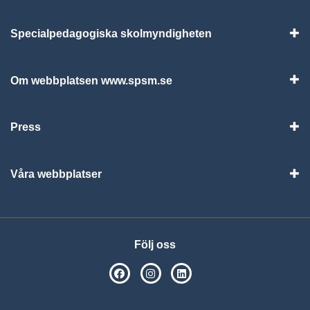
Specialpedagogiska skolmyndigheten
Vis
Om webbplatsen www.spsm.se
Vis
Press
Visa
Våra webbplatser
Visa
Följ oss
SPSM på Facebook
SPSM på Instagram
Följ oss på Linkedin