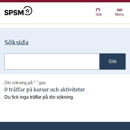
Sök
Meny
Söksida
Sök
Din sökning på
" "
gav
0 träffar på kurser och aktiviteter
Du fick inga träffar på din sökning.