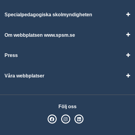
Specialpedagogiska skolmyndigheten
Vis
Om webbplatsen www.spsm.se
Vis
Press
Visa
Våra webbplatser
Visa
Följ oss
SPSM på Facebook
SPSM på Instagram
Följ oss på Linkedin