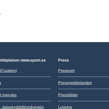
r
bbplatsen www.spsm.se
Press
(Cookies)
Pressrum
a
Pressmeddelanden
st svenska
Pressbilder
 dataskyddsförordningen
Logotyp