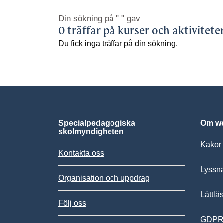
Din sökning på
" "
gav
0 träffar på kurser och aktivitete
Du fick inga träffar på din sökning.
Specialpedagogiska
Om we
skolmyndigheten
Kakor 
Kontakta oss
Lyssn
Organisation och uppdrag
Lättlä
Följ oss
GDPR,