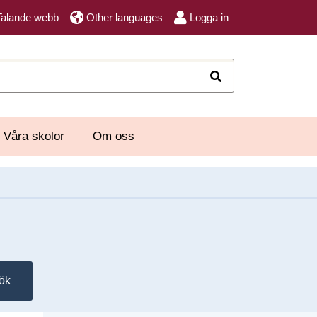
Talande webb
Other languages
Logga in
Sök
Våra skolor
Om oss
ök