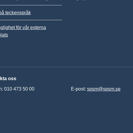
på teckenspråk
nglighet för vår externa
lats
kta oss
n: 010 473 50 00
E-post:
spsm@spsm.se