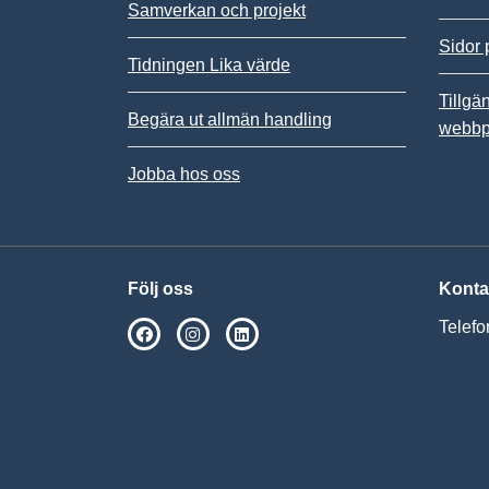
Samverkan och projekt
Sidor 
Tidningen Lika värde
Tillgä
Begära ut allmän handling
webbp
Jobba hos oss
Följ oss
Konta
Telefo
SPSM på Facebook
SPSM på Instagram
Följ oss på Linkedin