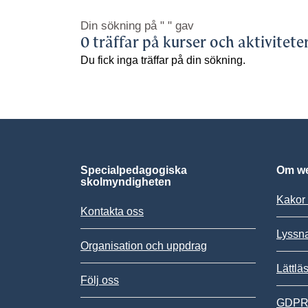
Din sökning på
" "
gav
0 träffar på kurser och aktivitete
Du fick inga träffar på din sökning.
Specialpedagogiska
Om we
skolmyndigheten
Kakor 
Kontakta oss
Lyssn
Organisation och uppdrag
Lättlä
Följ oss
GDPR,