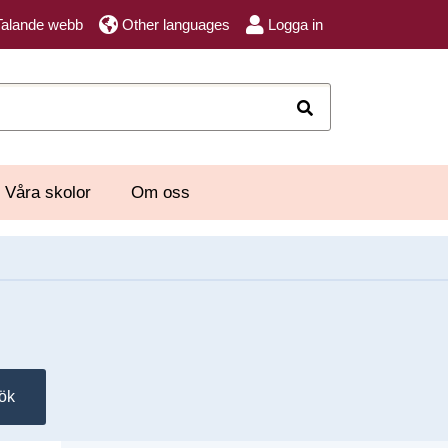
Talande webb
Other languages
Logga in
Sök
Våra skolor
Om oss
ök