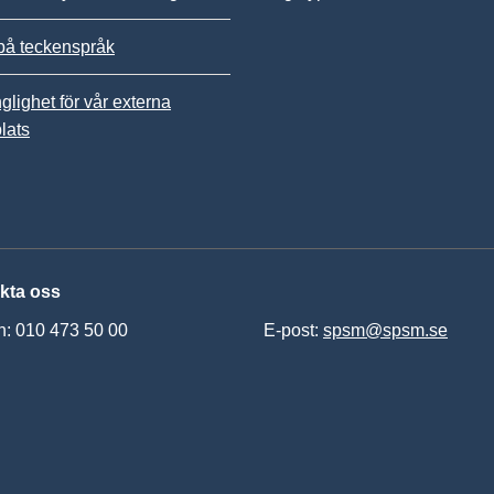
på teckenspråk
nglighet för vår externa
lats
kta oss
n: 010 473 50 00
E-post:
spsm@spsm.se