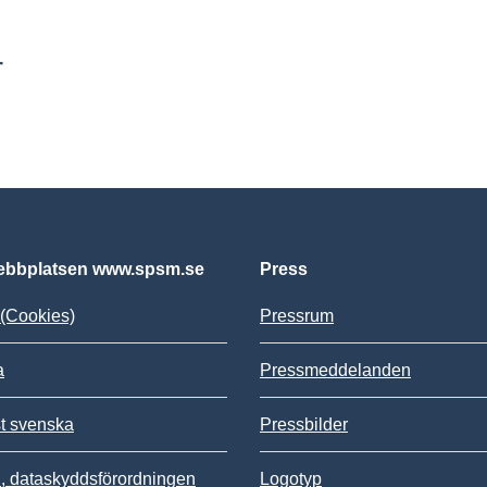
r
bbplatsen www.spsm.se
Press
(Cookies)
Pressrum
a
Pressmeddelanden
st svenska
Pressbilder
 dataskyddsförordningen
Logotyp