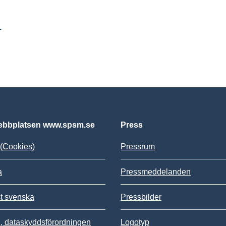
r
bbplatsen www.spsm.se
Press
(Cookies)
Pressrum
a
Pressmeddelanden
st svenska
Pressbilder
 dataskyddsförordningen
Logotyp