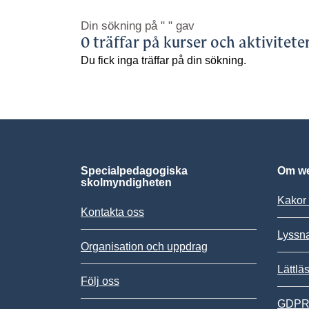
Din sökning på
" "
gav
0 träffar på kurser och aktivitete
Du fick inga träffar på din sökning.
Specialpedagogiska
Om we
skolmyndigheten
Kakor 
Kontakta oss
Lyssn
Organisation och uppdrag
Lättlä
Följ oss
GDPR,