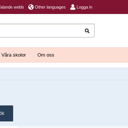
Talande webb
Other languages
Logga in
Sök
Våra skolor
Om oss
ök