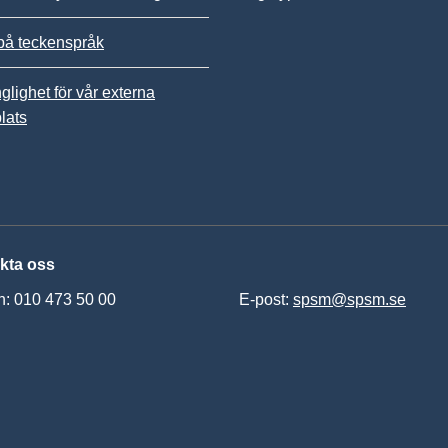
på teckenspråk
nglighet för vår externa
lats
kta oss
n: 010 473 50 00
E-post:
spsm@spsm.se