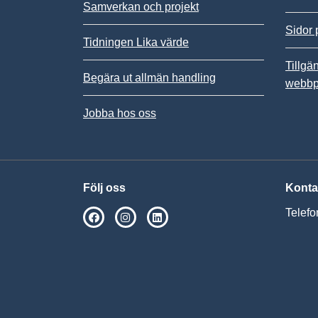
Samverkan och projekt
Sidor 
Tidningen Lika värde
Tillgä
Begära ut allmän handling
webbp
Jobba hos oss
Följ oss
Konta
Telefo
SPSM på Facebook
SPSM på Instagram
Följ oss på Linkedin