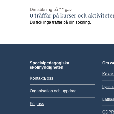
Din sökning på
" "
gav
0 träffar på kurser och aktivitete
Du fick inga träffar på din sökning.
Specialpedagogiska
Om we
skolmyndigheten
Kakor 
Kontakta oss
Lyssn
Organisation och uppdrag
Lättlä
Följ oss
GDPR,