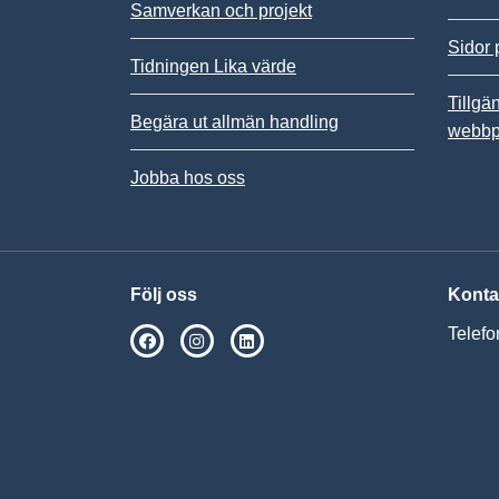
Samverkan och projekt
Sidor 
Tidningen Lika värde
Tillgä
Begära ut allmän handling
webbp
Jobba hos oss
Följ oss
Konta
Telefo
SPSM på Facebook
SPSM på Instagram
Följ oss på Linkedin