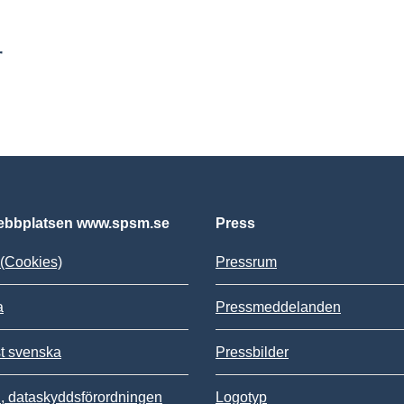
r
bbplatsen www.spsm.se
Press
(Cookies)
Pressrum
a
Pressmeddelanden
st svenska
Pressbilder
 dataskyddsförordningen
Logotyp