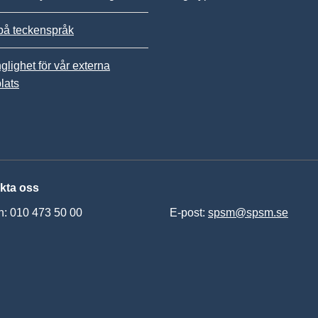
på teckenspråk
nglighet för vår externa
lats
kta oss
n: 010 473 50 00
E-post:
spsm@spsm.se