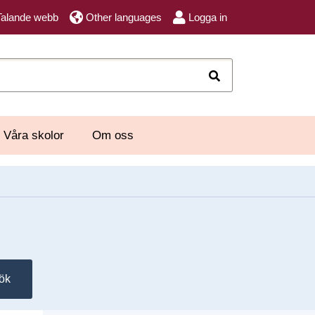
Talande webb
Other languages
Logga in
Sök
Våra skolor
Om oss
ök